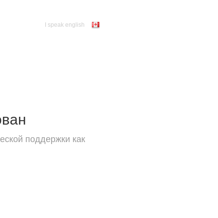
I speak english
ован
еской поддержки как