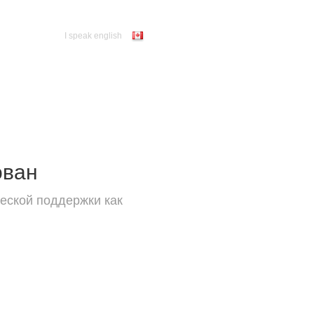
I speak english
ован
еской поддержки как